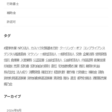
行政書士
補助金
許認可
タグ
#夏季休業
NPO法人
カスハラ対策基本方針
クーリング・オフ
コンプライアンス
デジタル推進委員
マラソン
一般社団法人
一般財団法人
交換
企業法務
使用貸借
信託
倉庫業
入管業務
公正証書
公益社団法人
公益財団法人
内容証明
創業支援
印紙税
売買
契約書
契約自由の原則
委任
宅地建物取引業
寄託
期限の利益
株式会社
法人成り
消費貸借
確定日付
経営判断
著作権
行政書士
補助金
請負
貨物利用運送事業
貨物自動車運送事業
賃貸借
贈与
遺言
都市計画法
酒類販売業
颯乃会
アーカイブ
2026年8月