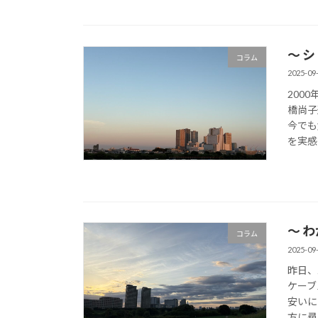
〜 
コラム
2025-09
200
橋尚子
今でも
を実感し
〜 
コラム
2025-09
昨日、
ケーブ
安いに
方に尋