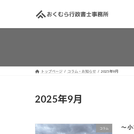
コ
ナ
ン
ビ
テ
ゲ
ン
ー
ツ
シ
へ
ョ
ス
ン
キ
に
ッ
移
プ
動
トップページ
コラム・お知らせ
2025年9月
2025年9月
〜 
コラム