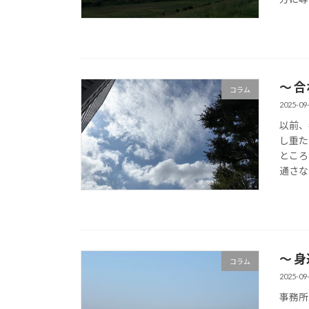
〜 
コラム
2025-09
以前、
し重た
ところ
通さな
〜 
コラム
2025-09
事務所