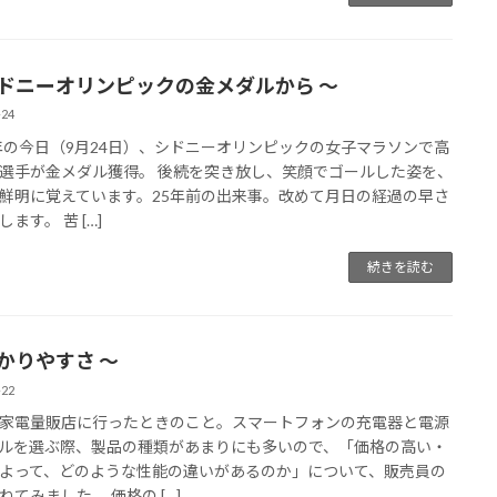
シドニーオリンピックの金メダルから 〜
-24
0年の今日（9月24日）、シドニーオリンピックの女子マラソンで高
選手が金メダル獲得。 後続を突き放し、笑顔でゴールした姿を、
鮮明に覚えています。25年前の出来事。改めて月日の経過の早さ
ます。 苦 […]
続きを読む
わかりやすさ 〜
-22
家電量販店に行ったときのこと。スマートフォンの充電器と電源
ルを選ぶ際、製品の種類があまりにも多いので、「価格の高い・
よって、どのような性能の違いがあるのか」について、販売員の
ねてみました。 価格の […]