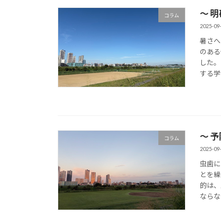
〜 
コラム
2025-09
暑さへ
のある
した。
する学
〜 予
コラム
2025-09
虫歯に
とを繰
的は、
ならな