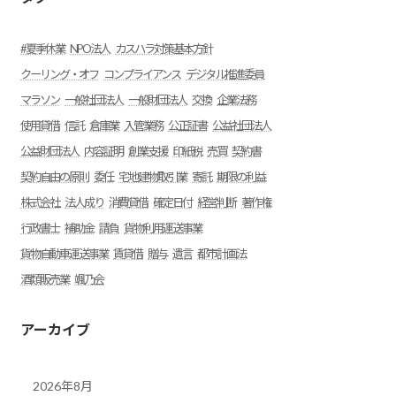
#夏季休業
NPO法人
カスハラ対策基本方針
クーリング・オフ
コンプライアンス
デジタル推進委員
マラソン
一般社団法人
一般財団法人
交換
企業法務
使用貸借
信託
倉庫業
入管業務
公正証書
公益社団法人
公益財団法人
内容証明
創業支援
印紙税
売買
契約書
契約自由の原則
委任
宅地建物取引業
寄託
期限の利益
株式会社
法人成り
消費貸借
確定日付
経営判断
著作権
行政書士
補助金
請負
貨物利用運送事業
貨物自動車運送事業
賃貸借
贈与
遺言
都市計画法
酒類販売業
颯乃会
アーカイブ
2026年8月