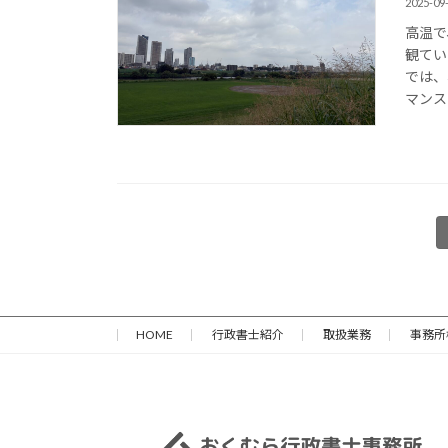
2025-09
高温で
観てい
では、
マンス
投
稿
の
HOME
行政書士紹介
取扱業務
事務所
ペ
ー
ジ