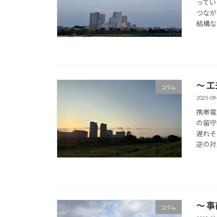
ってい
つなが
結構な
〜 
コラム
2025-09
携帯電
の留守
遅れそ
逆の対
〜 
コラム