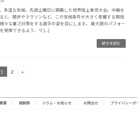
-16
、多湿な気候。先週土曜日に開幕した世界陸上東京大会。中継を
ると、競歩やマラソンなど、この気候条件が大きく影響する競技
様々な暑さ対策をする選手の姿を目にします。 最大限のパフォー
を発揮できるよう、ワ […]
続きを読む
1
2
»
固
固
定
定
ペ
ペ
ー
ー
ジ
ジ
概要
報酬額
コラム・お知らせ
お問合せ
プライバシーポ