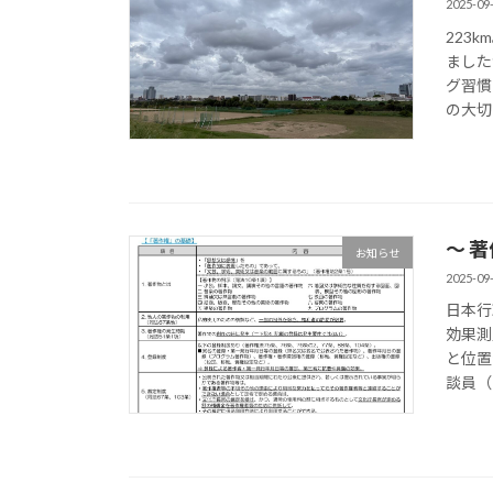
2025-09
223
ました
グ習慣
の大切
〜 
お知らせ
2025-09
日本行
効果測
と位置
談員（