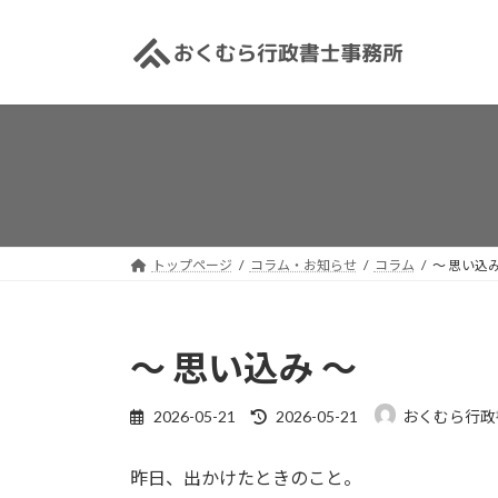
コ
ナ
ン
ビ
テ
ゲ
ン
ー
ツ
シ
へ
ョ
ス
ン
キ
に
ッ
移
プ
動
トップページ
コラム・お知らせ
コラム
〜 思い込み
〜 思い込み 〜
最
2026-05-21
2026-05-21
おくむら行政
終
更
昨日、出かけたときのこと。
新