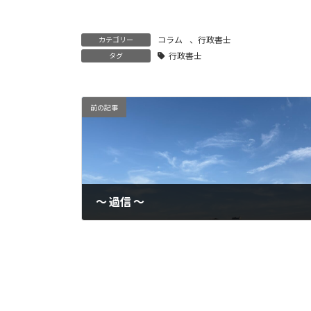
コラム
、
行政書士
カテゴリー
行政書士
タグ
前の記事
〜 過信 〜
2026-05-20