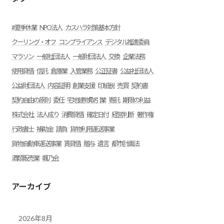
#夏季休業
NPO法人
カスハラ対策基本方針
クーリング・オフ
コンプライアンス
デジタル推進委員
マラソン
一般社団法人
一般財団法人
交換
企業法務
使用貸借
信託
倉庫業
入管業務
公正証書
公益社団法人
公益財団法人
内容証明
創業支援
印紙税
売買
契約書
契約自由の原則
委任
宅地建物取引業
寄託
期限の利益
株式会社
法人成り
消費貸借
確定日付
経営判断
著作権
行政書士
補助金
請負
貨物利用運送事業
貨物自動車運送事業
賃貸借
贈与
遺言
都市計画法
酒類販売業
颯乃会
アーカイブ
2026年8月