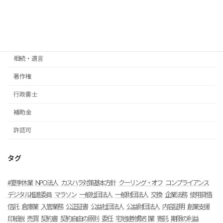
契約書
法人後見
法人設立
相続・遺言
著作権
行政書士
補助金
許認可
タグ
#夏季休業
NPO法人
カスハラ対策基本方針
クーリング・オフ
コンプライアンス
デジタル推進委員
マラソン
一般社団法人
一般財団法人
交換
企業法務
使用貸借
信託
倉庫業
入管業務
公正証書
公益社団法人
公益財団法人
内容証明
創業支援
印紙税
売買
契約書
契約自由の原則
委任
宅地建物取引業
寄託
期限の利益