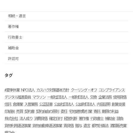
法人設立
相続・遺言
著作権
行政書士
補助金
許認可
タグ
#夏季休業
NPO法人
カスハラ対策基本方針
クーリング・オフ
コンプライアンス
デジタル推進委員
マラソン
一般社団法人
一般財団法人
交換
企業法務
使用貸借
信託
倉庫業
入管業務
公正証書
公益社団法人
公益財団法人
内容証明
創業支援
印紙税
売買
契約書
契約自由の原則
委任
宅地建物取引業
寄託
期限の利益
株式会社
法人成り
消費貸借
確定日付
経営判断
著作権
行政書士
補助金
請負
貨物利用運送事業
貨物自動車運送事業
賃貸借
贈与
遺言
都市計画法
酒類販売業
颯乃会