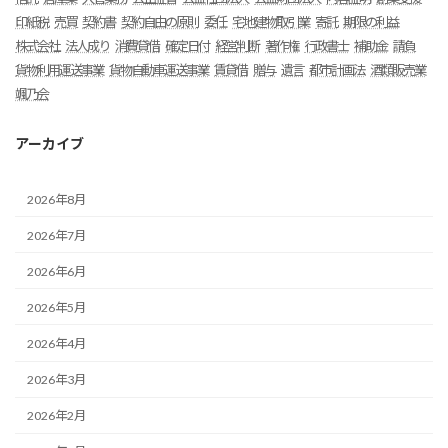
印紙税
売買
契約書
契約自由の原則
委任
宅地建物取引業
寄託
期限の利益
株式会社
法人成り
消費貸借
確定日付
経営判断
著作権
行政書士
補助金
請負
貨物利用運送事業
貨物自動車運送事業
賃貸借
贈与
遺言
都市計画法
酒類販売業
颯乃会
アーカイブ
2026年8月
2026年7月
2026年6月
2026年5月
2026年4月
2026年3月
2026年2月