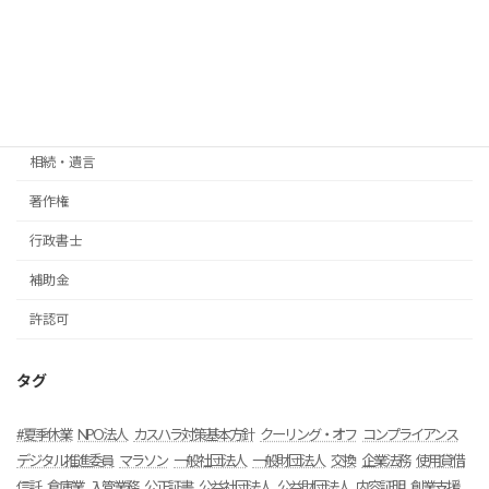
企業法務
契約書
法人後見
法人設立
相続・遺言
著作権
行政書士
補助金
許認可
タグ
#夏季休業
NPO法人
カスハラ対策基本方針
クーリング・オフ
コンプライアンス
デジタル推進委員
マラソン
一般社団法人
一般財団法人
交換
企業法務
使用貸借
信託
倉庫業
入管業務
公正証書
公益社団法人
公益財団法人
内容証明
創業支援