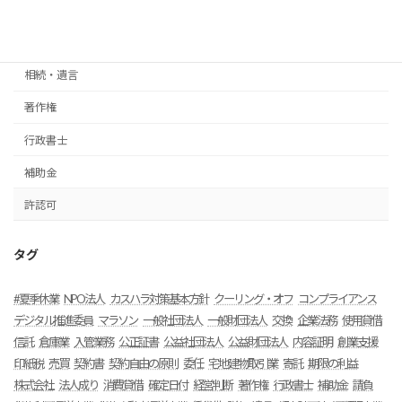
法人後見
法人設立
相続・遺言
著作権
行政書士
補助金
許認可
タグ
#夏季休業
NPO法人
カスハラ対策基本方針
クーリング・オフ
コンプライアンス
デジタル推進委員
マラソン
一般社団法人
一般財団法人
交換
企業法務
使用貸借
信託
倉庫業
入管業務
公正証書
公益社団法人
公益財団法人
内容証明
創業支援
印紙税
売買
契約書
契約自由の原則
委任
宅地建物取引業
寄託
期限の利益
株式会社
法人成り
消費貸借
確定日付
経営判断
著作権
行政書士
補助金
請負